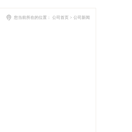
您当前所在的位置：
公司首页
>
公司新闻